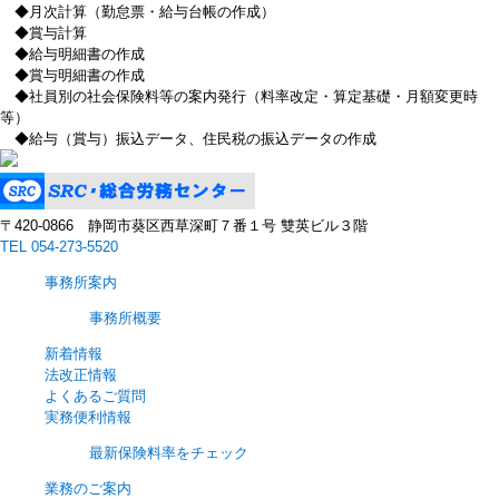
◆月次計算（勤怠票・給与台帳の作成）
◆賞与計算
◆給与明細書の作成
◆賞与明細書の作成
◆社員別の社会保険料等の案内発行（料率改定・算定基礎・月額変更時
等）
◆給与（賞与）振込データ、住民税の振込データの作成
〒420‐0866 静岡市葵区西草深町７番１号 雙英ビル３階
TEL 054-273-5520
事務所案内
事務所概要
新着情報
法改正情報
よくあるご質問
実務便利情報
最新保険料率をチェック
業務のご案内