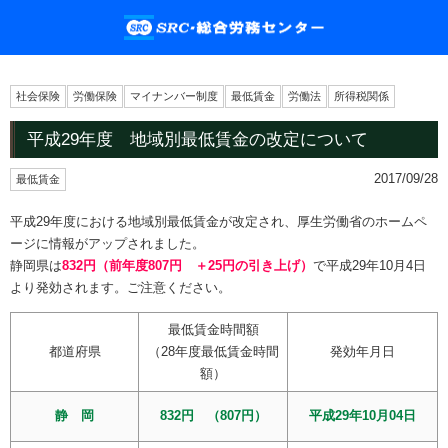
社会保険
労働保険
マイナンバー制度
最低賃金
労働法
所得税関係
平成29年度 地域別最低賃金の改定について
2017/09/28
最低賃金
平成29年度における地域別最低賃金が改定され、厚生労働省のホームペ
ージに情報がアップされました。
静岡県は
832円（前年度807円 ＋25円の引き上げ）
で平成29年10月4日
より発効されます。ご注意ください。
最低賃金時間額
都道府県
（28年度最低賃金時間
発効年月日
額）
静 岡
832円 （807円）
平成29年10月04日