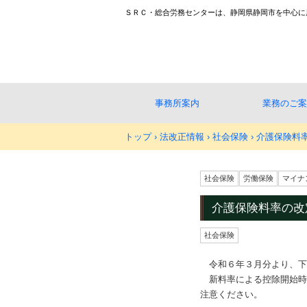
ＳＲＣ・総合労務センターは、静岡県静岡市を中心に
事務所案内
業務のご案
トップ
›
法改正情報
›
社会保険
›
介護保険料
社会保険
労働保険
マイナ
介護保険料率の改
社会保険
令和６年３月分より、下
新料率による控除開始時
注意ください。