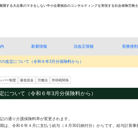
展開する大企業のマネをしない中小企業独自のコンサルティングを実現する社会保険労務
静岡県静岡市｜社会保険労務士・行政書士事務所ＳＲ
内
新着情報
法改正情報
実務便利
率の改定について（令和６年3月分保険料から）
ンバー制度
最低賃金
労働法
所得税関係
定について（令和６年3月分保険料から）
記の通り介護保険料率が変更されます。
期は、令和６年４月に支払う給与（４月30日納付分）からです。給与計算事